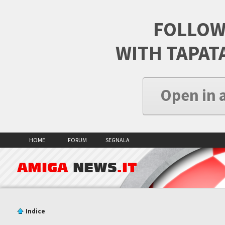
FOLLOW
WITH TAPAT
Open in 
HOME
FORUM
SEGNALA
AMIGA
NEWS
.IT
Indice