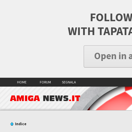
FOLLOW
WITH TAPAT
Open in 
HOME
FORUM
SEGNALA
AMIGA
NEWS
.IT
Indice