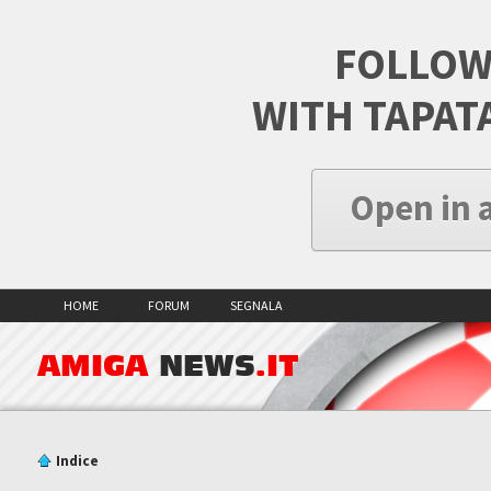
FOLLOW
WITH TAPAT
Open in 
HOME
FORUM
SEGNALA
AMIGA
NEWS
.IT
Indice