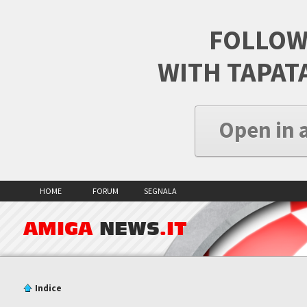
FOLLOW
WITH TAPAT
Open in 
HOME
FORUM
SEGNALA
AMIGA
NEWS
.IT
Indice