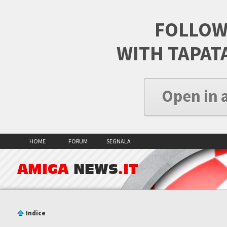
FOLLOW
WITH TAPAT
Open in 
HOME
FORUM
SEGNALA
AMIGA
NEWS
.IT
Indice