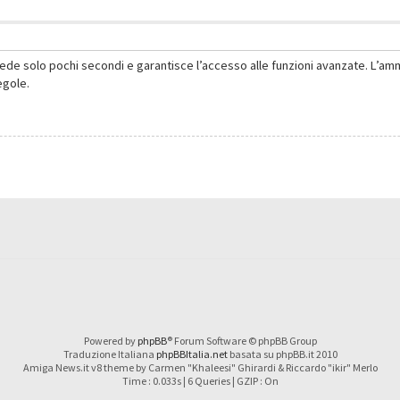
hiede solo pochi secondi e garantisce l’accesso alle funzioni avanzate. L’am
regole.
Powered by
phpBB
® Forum Software © phpBB Group
Traduzione Italiana
phpBBItalia.net
basata su phpBB.it 2010
Amiga News.it v8 theme by Carmen "Khaleesi" Ghirardi & Riccardo "ikir" Merlo
Time : 0.033s | 6 Queries | GZIP : On