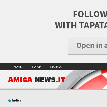
FOLLOW
WITH TAPAT
Open in 
HOME
FORUM
SEGNALA
AMIGA
NEWS
.IT
Indice