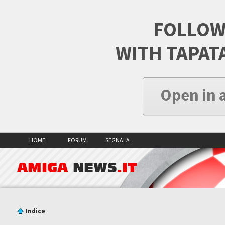
FOLLOW
WITH TAPAT
Open in 
HOME
FORUM
SEGNALA
AMIGA
NEWS
.IT
Indice