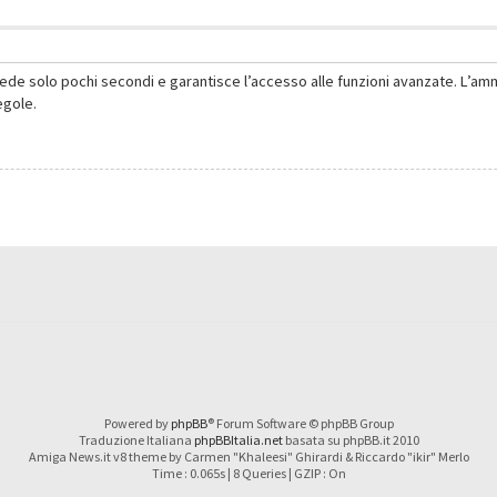
hiede solo pochi secondi e garantisce l’accesso alle funzioni avanzate. L’am
regole.
Powered by
phpBB
® Forum Software © phpBB Group
Traduzione Italiana
phpBBItalia.net
basata su phpBB.it 2010
Amiga News.it v8 theme by Carmen "Khaleesi" Ghirardi & Riccardo "ikir" Merlo
Time : 0.065s | 8 Queries | GZIP : On