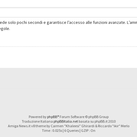
hiede solo pochi secondi e garantisce l’accesso alle funzioni avanzate. L’am
regole.
Powered by
phpBB
® Forum Software © phpBB Group
Traduzione Italiana
phpBBItalia.net
basata su phpBB.it 2010
Amiga News.it v8 theme by Carmen "Khaleesi" Ghirardi & Riccardo "ikir" Merlo
Time : 0.025s | 6 Queries | GZIP : On