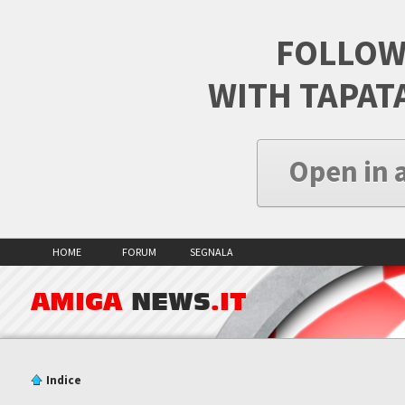
FOLLOW
WITH TAPAT
Open in 
HOME
FORUM
SEGNALA
AMIGA
NEWS
.IT
Indice