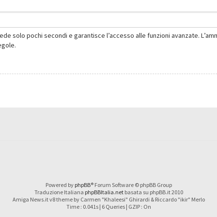
hiede solo pochi secondi e garantisce l’accesso alle funzioni avanzate. L’am
regole.
Powered by
phpBB
® Forum Software © phpBB Group
Traduzione Italiana
phpBBItalia.net
basata su phpBB.it 2010
Amiga News.it v8 theme by Carmen "Khaleesi" Ghirardi & Riccardo "ikir" Merlo
Time : 0.041s | 6 Queries | GZIP : On