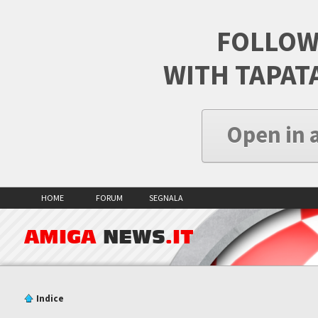
FOLLOW
WITH TAPAT
Open in 
HOME
FORUM
SEGNALA
AMIGA
NEWS
.IT
Indice