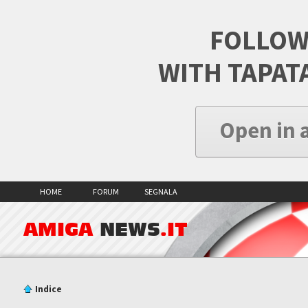
FOLLOW
WITH TAPAT
Open in 
HOME
FORUM
SEGNALA
AMIGA
NEWS
.IT
Indice