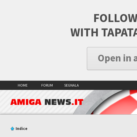
FOLLOW
WITH TAPAT
Open in 
HOME
FORUM
SEGNALA
AMIGA
NEWS
.IT
Indice