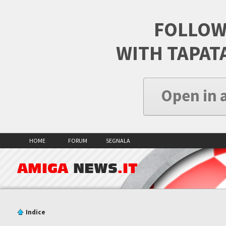
FOLLOW
WITH TAPAT
Open in 
HOME
FORUM
SEGNALA
AMIGA
NEWS
.IT
Indice