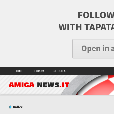
FOLLOW
WITH TAPAT
Open in 
HOME
FORUM
SEGNALA
AMIGA
NEWS
.IT
Indice