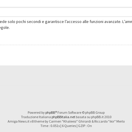
hiede solo pochi secondi e garantisce l’accesso alle funzioni avanzate. L’am
regole.
Powered by
phpBB
® Forum Software © phpBB Group
Traduzione Italiana
phpBBItalia.net
basata su phpBB.it 2010
Amiga News.it v8 theme by Carmen "Khaleesi" Ghirardi & Riccardo "ikir" Merlo
Time : 0.051s | 6 Queries | GZIP : On