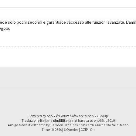
hiede solo pochi secondi e garantisce l’accesso alle funzioni avanzate. L’am
regole.
Powered by
phpBB
® Forum Software © phpBB Group
Traduzione Italiana
phpBBItalia.net
basata su phpBB.it 2010
Amiga News.it v8 theme by Carmen "Khaleesi" Ghirardi & Riccardo "ikir" Merlo
Time : 0.069s | 6 Queries | GZIP : On