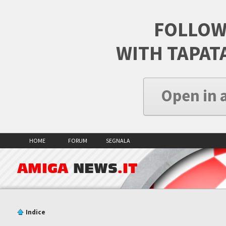
FOLLOW
WITH TAPAT
Open in 
HOME
FORUM
SEGNALA
AMIGA
NEWS
.IT
Indice