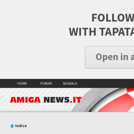
FOLLOW
WITH TAPAT
Open in 
HOME
FORUM
SEGNALA
AMIGA
NEWS
.IT
Indice