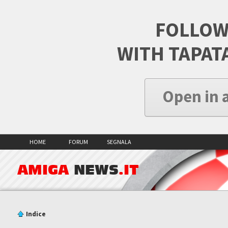
FOLLOW
WITH TAPAT
Open in 
HOME
FORUM
SEGNALA
AMIGA
NEWS
.IT
Indice