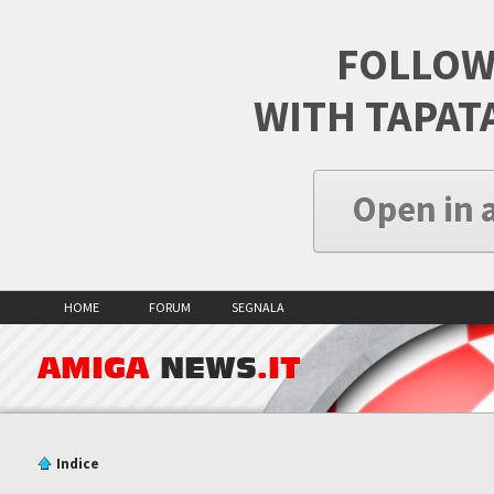
FOLLOW
WITH TAPAT
Open in 
HOME
FORUM
SEGNALA
AMIGA
NEWS
.IT
Indice