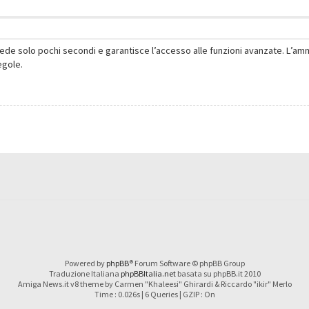
hiede solo pochi secondi e garantisce l’accesso alle funzioni avanzate. L’am
regole.
Powered by
phpBB
® Forum Software © phpBB Group
Traduzione Italiana
phpBBItalia.net
basata su phpBB.it 2010
Amiga News.it v8 theme by Carmen "Khaleesi" Ghirardi & Riccardo "ikir" Merlo
Time : 0.026s | 6 Queries | GZIP : On