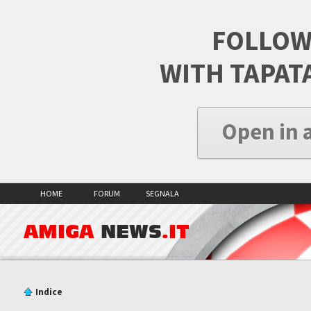
FOLLOW
WITH TAPAT
Open in 
HOME
FORUM
SEGNALA
AMIGA
NEWS
.IT
Indice