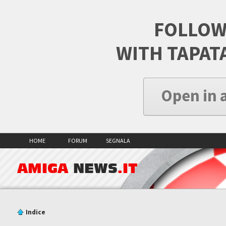
FOLLOW
WITH TAPAT
Open in 
HOME
FORUM
SEGNALA
AMIGA
NEWS
.IT
Indice