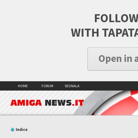
FOLLOW
WITH TAPAT
Open in 
HOME
FORUM
SEGNALA
AMIGA
NEWS
.IT
Indice