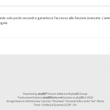
hiede solo pochi secondi e garantisce l’accesso alle funzioni avanzate. L’am
regole.
Powered by
phpBB
® Forum Software © phpBB Group
Traduzione Italiana
phpBBItalia.net
basata su phpBB.it 2010
Amiga News.it v8 theme by Carmen "Khaleesi" Ghirardi & Riccardo "ikir" Merlo
Time : 0.036s | 6 Queries | GZIP : On