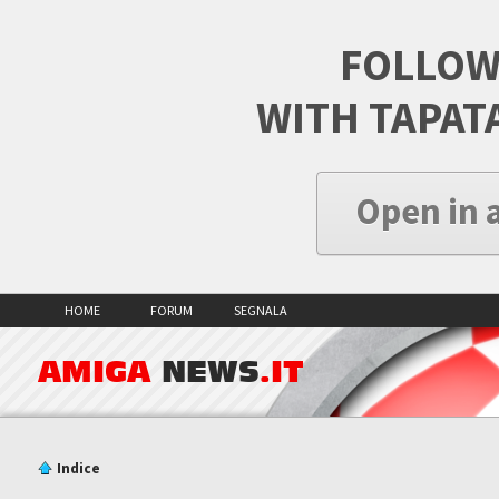
FOLLOW
WITH TAPAT
Open in 
HOME
FORUM
SEGNALA
AMIGA
NEWS
.IT
Indice