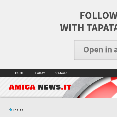
FOLLOW
WITH TAPAT
Open in 
HOME
FORUM
SEGNALA
AMIGA
NEWS
.IT
Indice