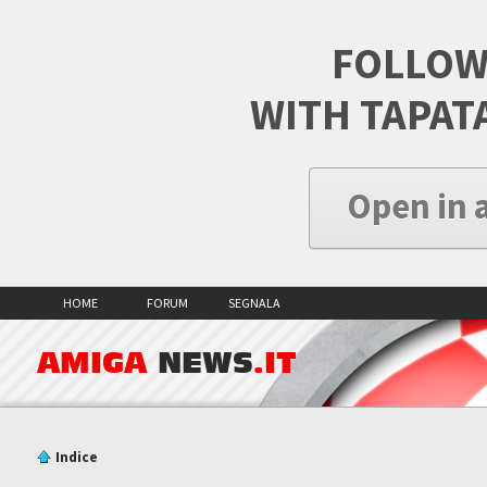
FOLLOW
WITH TAPAT
Open in 
HOME
FORUM
SEGNALA
AMIGA
NEWS
.IT
Indice