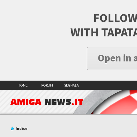
FOLLOW
WITH TAPAT
Open in 
HOME
FORUM
SEGNALA
AMIGA
NEWS
.IT
Indice