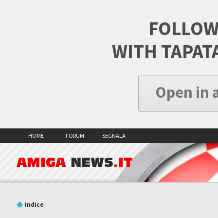
FOLLOW
WITH TAPAT
Open in 
HOME
FORUM
SEGNALA
AMIGA
NEWS
.IT
Indice