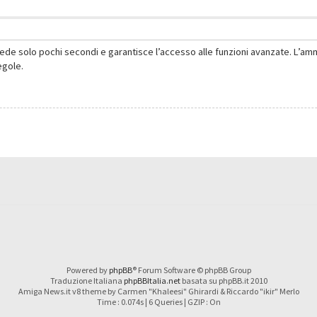
hiede solo pochi secondi e garantisce l’accesso alle funzioni avanzate. L’am
regole.
Powered by
phpBB
® Forum Software © phpBB Group
Traduzione Italiana
phpBBItalia.net
basata su phpBB.it 2010
Amiga News.it v8 theme by Carmen "Khaleesi" Ghirardi & Riccardo "ikir" Merlo
Time : 0.074s | 6 Queries | GZIP : On