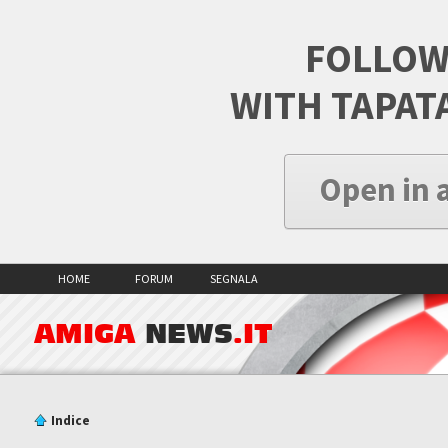
FOLLOW
WITH TAPAT
Open in 
HOME
FORUM
SEGNALA
AMIGA
NEWS
.IT
Indice