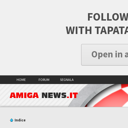
FOLLOW
WITH TAPAT
Open in 
HOME
FORUM
SEGNALA
AMIGA
NEWS
.IT
Indice