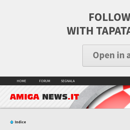
FOLLOW
WITH TAPAT
Open in 
HOME
FORUM
SEGNALA
AMIGA
NEWS
.IT
Indice