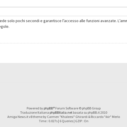
hiede solo pochi secondi e garantisce l’accesso alle funzioni avanzate. L’am
regole.
Powered by
phpBB
® Forum Software © phpBB Group
Traduzione Italiana
phpBBItalia.net
basata su phpBB.it 2010
Amiga News.it v8 theme by Carmen "Khaleesi" Ghirardi & Riccardo "ikir" Merlo
Time : 0.027s | 6 Queries | GZIP : On