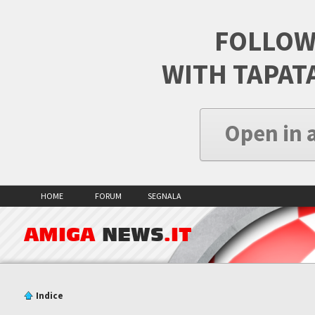
FOLLOW
WITH TAPAT
Open in 
HOME
FORUM
SEGNALA
AMIGA
NEWS
.IT
Indice