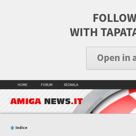
FOLLOW
WITH TAPAT
Open in 
HOME
FORUM
SEGNALA
AMIGA
NEWS
.IT
Indice