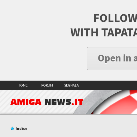
FOLLOW
WITH TAPAT
Open in 
HOME
FORUM
SEGNALA
AMIGA
NEWS
.IT
Indice