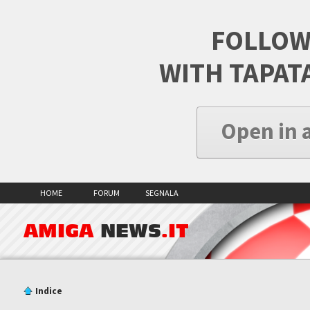
FOLLOW
WITH TAPAT
Open in 
HOME
FORUM
SEGNALA
AMIGA
NEWS
.IT
Indice