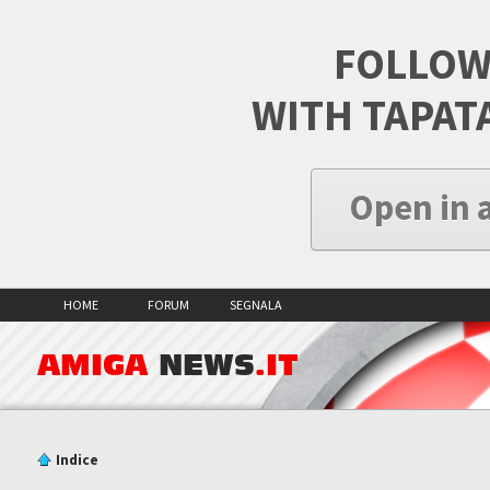
FOLLOW
WITH TAPAT
Open in 
HOME
FORUM
SEGNALA
AMIGA
NEWS
.IT
Indice