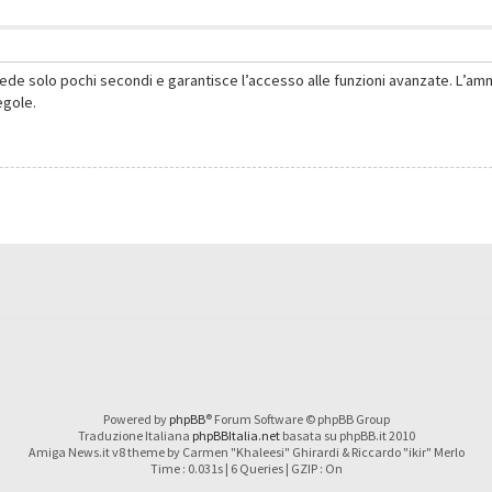
hiede solo pochi secondi e garantisce l’accesso alle funzioni avanzate. L’am
regole.
Powered by
phpBB
® Forum Software © phpBB Group
Traduzione Italiana
phpBBItalia.net
basata su phpBB.it 2010
Amiga News.it v8 theme by Carmen "Khaleesi" Ghirardi & Riccardo "ikir" Merlo
Time : 0.031s | 6 Queries | GZIP : On