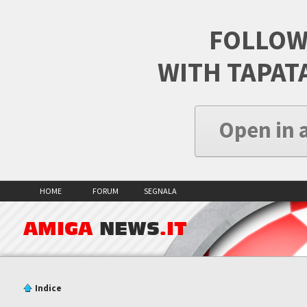
FOLLOW
WITH TAPAT
Open in 
HOME
FORUM
SEGNALA
AMIGA
NEWS
.IT
Indice