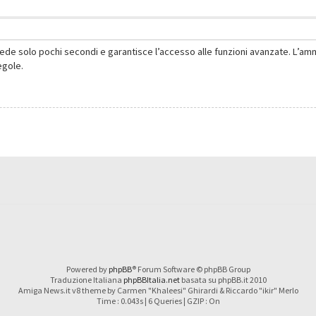
hiede solo pochi secondi e garantisce l’accesso alle funzioni avanzate. L’am
regole.
Powered by
phpBB
® Forum Software © phpBB Group
Traduzione Italiana
phpBBItalia.net
basata su phpBB.it 2010
Amiga News.it v8 theme by Carmen "Khaleesi" Ghirardi & Riccardo "ikir" Merlo
Time : 0.043s | 6 Queries | GZIP : On