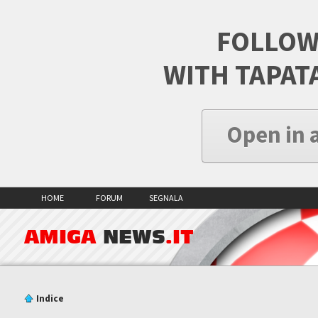
FOLLOW
WITH TAPAT
Open in 
HOME
FORUM
SEGNALA
AMIGA
NEWS
.IT
Indice