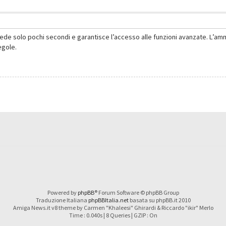
hiede solo pochi secondi e garantisce l’accesso alle funzioni avanzate. L’am
regole.
Powered by
phpBB
® Forum Software © phpBB Group
Traduzione Italiana
phpBBItalia.net
basata su phpBB.it 2010
Amiga News.it v8 theme by Carmen "Khaleesi" Ghirardi & Riccardo "ikir" Merlo
Time : 0.040s | 8 Queries | GZIP : On