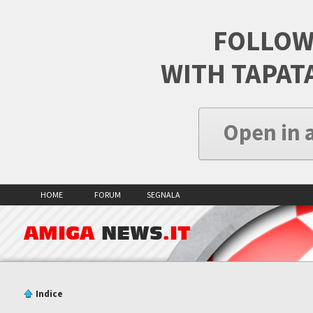
FOLLOW
WITH TAPAT
Open in 
HOME
FORUM
SEGNALA
AMIGA
NEWS
.IT
Indice