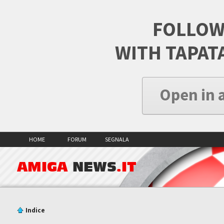
FOLLOW
WITH TAPAT
Open in 
HOME
FORUM
SEGNALA
AMIGA
NEWS
.IT
Indice